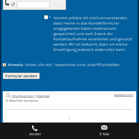
↺
*
Hiermit erkläre ich mich einverstanden,
dass meine in das Kontaktformular
eingegebenen Daten elektronisch
gespeichert und zum Zweck der
Kontaktaufnahme verarbeitet und genutzt
werden. Mir ist bekannt, dass ich meine
Einwilligung jederzeit widerrufen kann.
Hinweis
: Felder, die mit
*
bezeichnet sind, sind Pflichtfelder.
Webansicht
Druckversion
|
Sitemap
© Manfred Gembries
↑
Anrufen
E-Mail