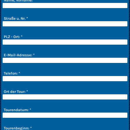
Name, Vorname:
*
Straße u. Nr.
*
PLZ - Ort:
*
E-Mail-Adresse:
*
Telefon:
*
Ort der Tour:
*
Tourendatum:
*
Tourenbeginn:
*